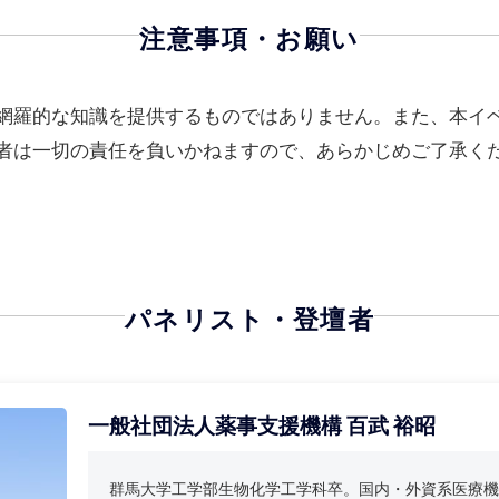
株式会社Software Regulation 武田瑛司
株式会社CureAppで禁煙と高血圧の治療用アプリの薬事申請を担当し、CureApp退
職後、プログラム医療機器の薬事申請を支援する会社（株式会社Software
Regulation）を設立し、プログラム医療機器の薬事全般の支援を実施。