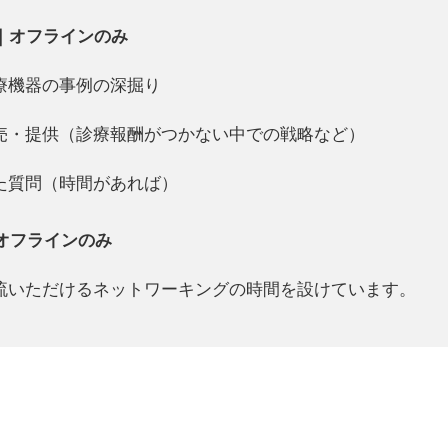
注意事項・お願い
識を提供するものではありません。また、本イベントでの議論や見解に
責任を負いかねますので、あらかじめご了承ください。
パネリスト・登壇者
一般社団法人薬事支援機構 百武 裕昭
群馬大学工学部生物化学工学科卒。国内・外資系医療機器メーカー、医療機器輸入
社にて医療機器の承認／認証申請、治験業務、保険申請などの薬事全般 業務に従
事。 現在は、一般社団法人薬事支援機構にて薬事申請業務およびISO13485認証取
支援を行う。