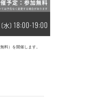
ま
フト
道を