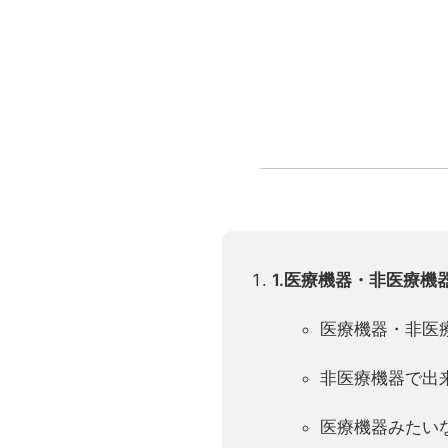
非医療機器で出来ること、
医療機器みたいな非医療機
2.事例研究＆質疑応答｜オフライ
医療機器と非医療機器の事
非医療機器の販売・提供（
事前にいただいた質問（時
3.ネットワーキング｜オフライン
登壇者と直接交流いただけ