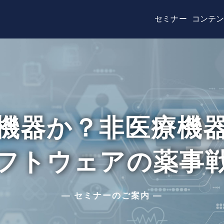
セミナー
コンテンツ
医療機器該当性
SaM
器か？非医療機器か？
トウェアの薬事戦略
— セミナーのご案内 —