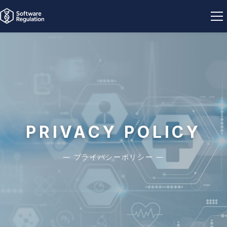
セミナー
コンテンツ
医療機器該当性
PRIVACY POLICY
SaMD LIST
― プライバシーポリシー ―
会社概要
お問い合わせ