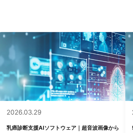
.03.29
2026.03.29
診断支援AIソフトウェア｜超音波画像から
5年後の乳がん発症
候補を検出補助
Allix5（FDA De