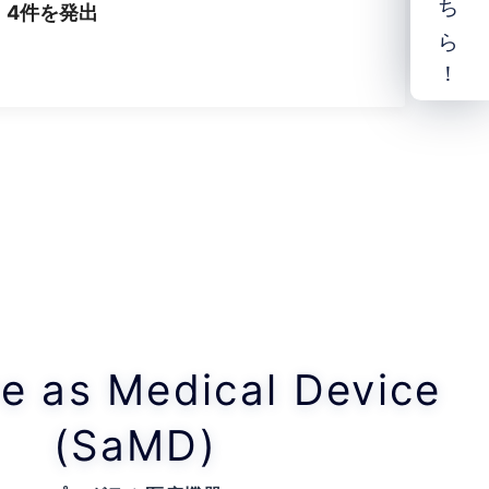
ical Device
)
器 –
する製品の承認情報、評価方法、規
ます。
DTx）までSaMDについて幅広く