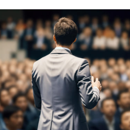
T
ionとは –
機器の薬事業務支援を行う会社です。
リまでSaMDに関する開発から薬事