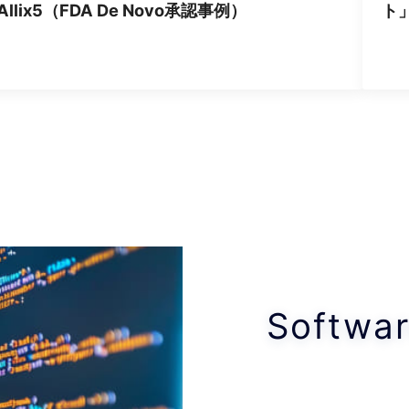
Software as Med
(SaMD
– プログラム医療機
疾病の診断・治療等を目的としたプログラムに関
制対応について、製品開発に役立つ情報を提供し
AIを用いた診断用ソフトウェアから治療用アプリ（
取り扱います。
SaMD LIST